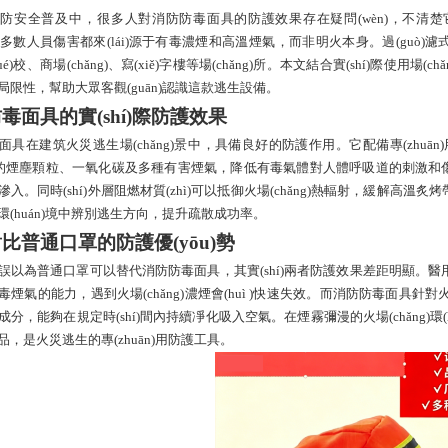
安全普及中，很多人對消防防毒面具的防護效果存在疑問(wèn)，不清楚它在火災現場
，多數人員傷害都來(lái)源于有毒濃煙和高溫煙氣，而非明火本身。過(guò
學(xué)校、商場(chǎng)、寫(xiě)字樓等場(chǎng)所。本文結合實(shí)際使用
限性，幫助大眾客觀(guān)認識這款逃生設備。
、防毒面具的實(shí)際防護效果
具在建筑火災逃生場(chǎng)景中，具備良好的防護作用。它配備專(zhuān)
)生的煙塵顆粒、一氧化碳及多種有害煙氣，降低有毒氣體對人體呼吸道的刺激和傷害
。同時(shí)外層阻燃材質(zhì)可以抵御火場(chǎng)熱輻射，緩解高溫炙烤帶來
(huán)境中辨別逃生方向，提升疏散成功率。
、對比普通口罩的防護優(yōu)勢
以為普通口罩可以替代消防防毒面具，其實(shí)兩者防護效果差距明顯
氣的能力，遇到火場(chǎng)濃煙會(huì )快速失效。而消防防毒面具針對火災環(
分，能夠在規定時(shí)間內持續凈化吸入空氣。在煙霧彌漫的火場(chǎng)環(huá
，是火災逃生的專(zhuān)用防護工具。