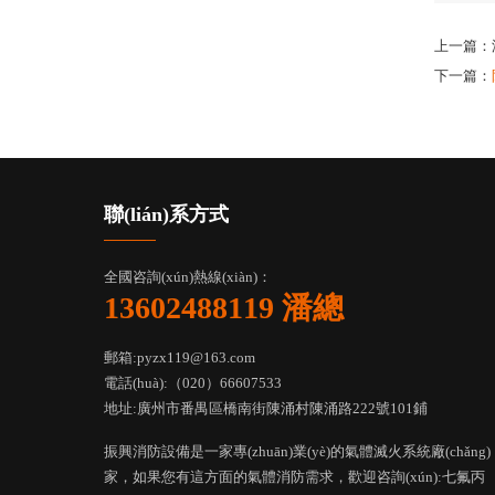
上一篇：
下一篇：
聯(lián)系方式
全國咨詢(xún)熱線(xiàn)：
13602488119 潘總
郵箱:pyzx119@163.com
電話(huà):（020）66607533
地址:廣州市番禺區橋南街陳涌村陳涌路222號101鋪
振興消防設備是一家專(zhuān)業(yè)的氣體滅火系統廠(chǎng)
家，如果您有這方面的氣體消防需求，歡迎咨詢(xún):
七氟丙