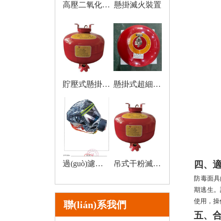
高壓二氧化碳滅火設備
懸掛滅火裝置
貯壓式懸掛干粉裝置
懸掛式超細干粉滅火裝置
過(guò)濾式消防自救呼吸器
吊式干粉滅火裝置
四
防毒面具的
期逃生
使用
聯(lián)系我們
五