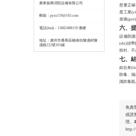
廣東振興消防設備有限公司
想要正確看
度工業(yè
郵箱：pyzx119@163.com
放過(guò
六
電話(huà)：13602488119 潘總
設備防護效
地址：廣州市番禺區橋南街陳涌村陳
(shí)
涌路222號101鋪
拆封、不
七、結
綜合來(l
防毒、
識防毒面具
免責聲
或證實
理。
http: