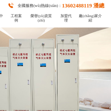
13602488119 潘總
全國服務(wù)熱線(xiàn)：
中
工程案
榮譽(yù)資質
加盟代
廠(chǎng)家介
例
(zhì)
理
紹