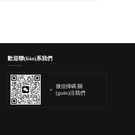
歡迎聯(lián)系我們
微信掃碼 關
(guān)注我們