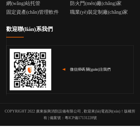
網(wǎng)站托管
防火門(mén)廠(chǎng)家
固定資產(chǎn)管理軟件
職業(yè)裝定制廠(chǎng)家
歡迎聯(lián)系我們
微信掃碼 關(guān)注我們
COPYRIGHT 2022
廣東振興消防設備有限公司
, 歡迎來(lái)電咨詢(xún)！版權所
有 | 備案號：
粵ICP備17131228號