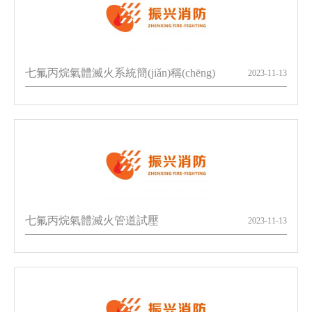
七氟丙烷氣體滅火系統簡(jiǎn)稱(chēng)
2023-11-13
七氟丙烷氣體滅火管道試壓
2023-11-13