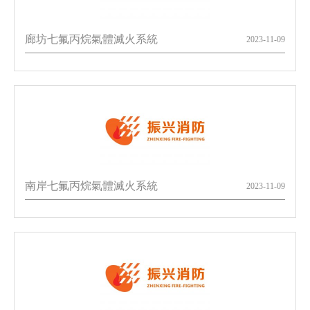
廊坊七氟丙烷氣體滅火系統
2023-11-09
南岸七氟丙烷氣體滅火系統
2023-11-09