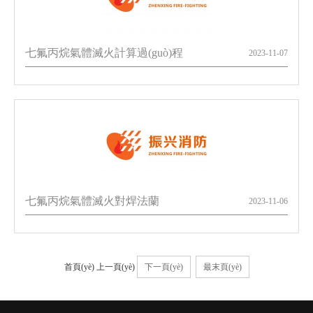
七氟丙烷氣體滅火計算過(guò)程
2023-11-07
七氟丙烷氣體滅火對焊法蘭
2023-11-06
首頁(yè) 上一頁(yè)
下一頁(yè)
最末頁(yè)