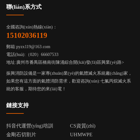
聯(lián)系方式
全國咨詢(xún)熱線(xiàn)：
15102036119
郵箱:pyzx119@163.com
電話(huà):（020）66607533
地址:廣州市番禺區橋南街陳涌綜合開(kāi)發(fā)區興業(yè)路>
振興消防設備是一家專(zhuān)業(yè)的氣體滅火系統廠(chǎng)家，
如果您有這方面的氣體消防需求，歡迎咨詢(xún):
七氟丙烷滅火系
統
的客服，期待您的來(lái)電！
鏈接支持
抖音代運營(yíng)培訓
CS資質(zhì)
金剛石切割片
UHMWPE