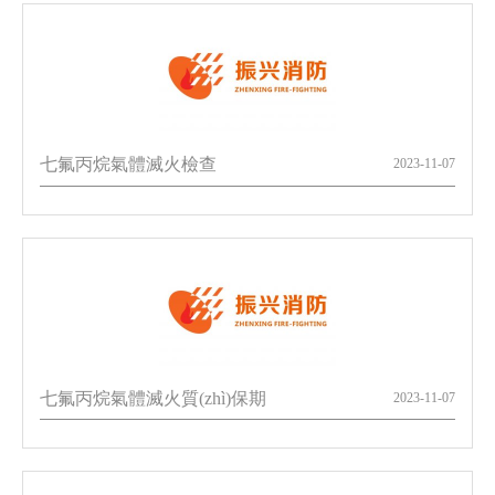
七氟丙烷氣體滅火檢查
2023-11-07
七氟丙烷氣體滅火質(zhì)保期
2023-11-07