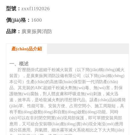
型號：
zxxf1192026
價(jià)格：
1600
品牌：
廣東振興消防
產(chǎn)品介紹
一、概述
貯壓懸掛式超細干粉滅火裝置（以下簡(jiǎn)稱(chēng)滅火
裝置），是廣東振興消防設備有限公司（以下簡(jiǎn)稱(chēng)
本公司）生產(chǎn)的高效環(huán)保型新一代消防產(chǎn)
品。其充裝的
ABC
超細干粉滅火劑無(wú)毒、無(wú)害，對保
護物無(wú)腐蝕，對人體皮膚和呼吸道無(wú)刺激，滅火迅
速，效率高，是哈龍滅火劑的理想替代品。該產(chǎn)品結構簡
(jiǎn)單、性能可靠、安裝方便、占用空間小、施工周期短，具
有手動(dòng)啟動(dòng)和自動(dòng)啟動(dòng)功能。同時
(shí)可以在非封閉空間實(shí)現局部保護，即可單體安裝局部
應用，又可組合安裝聯(lián)動(dòng)實(shí)現全淹沒(méi)應用
或分區應用。與氣體、細水霧等滅火系統相比之下大大簡(jiǎn)