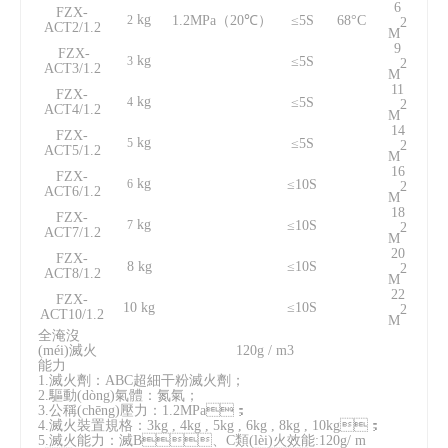
6
FZX-
kg
2
1.2MPa
（
20
℃）
≤
5
S
68
°
C
2
ACT2/1.2
M
9
FZX-
kg
3
≤
5
S
2
ACT3/1.2
M
11
FZX-
kg
4
≤
5
S
2
ACT4/1.2
M
14
FZX-
kg
5
≤
5
S
2
ACT5/1.2
M
16
FZX-
kg
6
≤
10
S
2
ACT6/1.2
M
18
FZX-
kg
7
≤
10
S
2
ACT7/1.2
M
20
FZX-
8
kg
≤
10
S
2
ACT8/1.2
M
22
FZX-
10
kg
≤
10
S
2
ACT10/1.2
M
全淹沒
(méi)滅火
120
g
/ m
3
能力
1.
滅火劑：
ABC
超細干粉滅火劑；
2.
驅動(dòng)氣體：氮氣；
3.
公稱(chēng)壓力：
1.2MPa
；
4.
滅火裝置規格：
3kg
,
4kg
,
5kg
,
6kg
,
8kg
,
10kg
；
5.
滅火能力：滅
B
、
C
類(lèi)火效能
:120g/ m