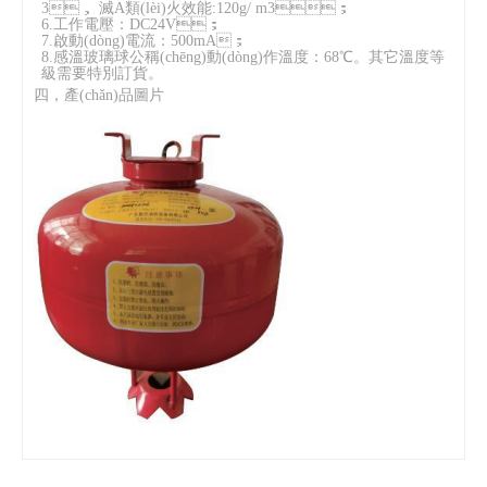
3，
滅
A
類(lèi)火效能
:120g/ m
3；
6.
工作電壓：
DC24V
；
7.
啟動(dòng)電流：
500mA
；
8.
感溫玻璃球公稱(chēng)動(dòng)作溫度：
68
℃。其它溫度等
級需要特別訂貨。
四，產(chǎn)品圖片