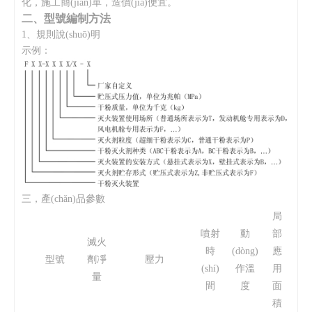
化，施工簡(jiǎn)單，造價(jià)便宜。
二、
型號編制方法
1
、規則說(shuō)明
示例：
三，產(chǎn)品參數
局
噴射
動
部
滅火
時
(dòng)
應
型號
劑凈
壓力
(shí)
作溫
用
量
間
度
面
積