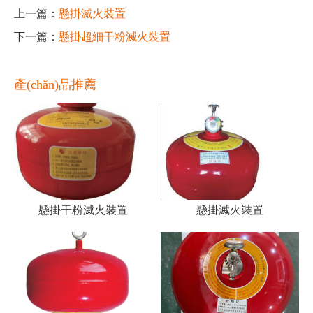
上一篇：
懸掛滅火裝置
下一篇：
懸掛超細干粉滅火裝置
產(chǎn)品推薦
懸掛干粉滅火裝置
懸掛滅火裝置