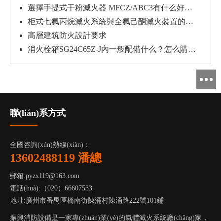
選擇手提式干粉滅火器 MFCZ/ABC3有什么好處？
柜式七氟丙烷滅火系統與全氟己酮滅火裝置的區別解析
高層建筑防火設計要求
消火栓箱SG24C65Z-J內一般配備什么？怎么購買(mǎi)消火栓箱？
聯(lián)系方式
全國咨詢(xún)熱線(xiàn)：
13602488119 潘總
郵箱:pyzx119@163.com
電話(huà):（020）66607533
地址:廣州市番禺區橋南街陳涌村陳涌路222號101鋪
振興消防設備是一家專(zhuān)業(yè)的氣體滅火系統廠(chǎng)家，