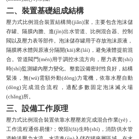
二、裝置基礎組成結構
壓力式比例混合裝置結構簡(jiǎn)潔，主要包含泡沫儲
存罐、隔膜內膽、進(jìn)出水管道、比例混合器、控制
閥以及壓力表等部件。泡沫儲存罐用于存放泡沫原液，
隔膜將水體與原液分隔開(kāi)來(lái)，避免液體提前混
合。管道閥門(mén)用于調控水流方向，壓力表實(shí)
時(shí)監測罐內壓力變化。整套設備密封性良好，結構
緊湊，無(wú)需額外動(dòng)力電機，依靠水壓自動
(dòng)完成混合流程，適配多數固定泡沫滅火場
(chǎng)所。
三、設備工作原理
壓力式比例混合裝置依靠水壓壓差完成混合作業(yè)，
工作流程通俗易懂?；馂陌l(fā)生時(shí)，消防供水管
道輸送壓力水流，水流進(jìn)入儲存罐夾層區域。在水