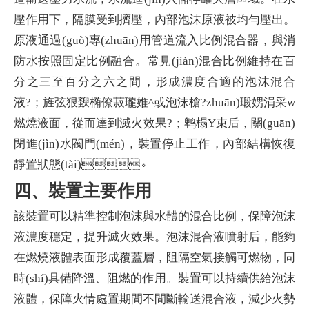
壓作用下，隔膜受到擠壓，內部泡沫原液被均勻壓出。
原液通過(guò)專(zhuān)用管道流入比例混合器，與消
防水按照固定比例融合。常見(jiàn)混合比例維持在百
分之三至百分之六之間，形成濃度合適的泡沫混合
液?；旌弦狠斔椭僚菽瓏婎^或泡沫槍?zhuān)瑖娚涓采w
燃燒液面，從而達到滅火效果?；鹎榻Y束后，關(guān)
閉進(jìn)水閥門(mén)，裝置停止工作，內部結構恢復
靜置狀態(tài)。
四、裝置主要作用
該裝置可以精準控制泡沫與水體的混合比例，保障泡沫
液濃度穩定，提升滅火效果。泡沫混合液噴射后，能夠
在燃燒液體表面形成覆蓋層，阻隔空氣接觸可燃物，同
時(shí)具備降溫、阻燃的作用。裝置可以持續供給泡沫
液體，保障火情處置期間不間斷輸送混合液，減少火勢