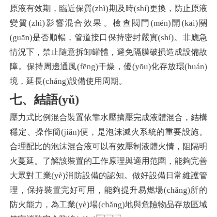
原液有效期，臨近保質(zhì)期及時(shí)更換，防止原液
變質(zhì)影響混合效果。檢查閥門(mén)開(kāi)關
(guān)是否順暢，管道接口保持密封嚴實(shí)。非應急
情況下，禁止隨意拆卸罐體，避免隔膜破損造成設備故
障。保持周邊通風(fēng)干燥，優(yōu)化存放環(huán)
境，延長(cháng)設備使用周期。
七、結語(yǔ)
壓力式比例混合裝置依靠水壓擠壓完成液體混合，結構
穩定、操作簡(jiǎn)便，是泡沫滅火系統的重要設施。
合理配比的泡沫混合液可以有效壓制液體火情，阻隔明
火蔓延。了解該裝置的工作原理與適用范圍，能夠完善
大眾對工業(yè)消防設備的認知。做好設備日常維護管
理，保持裝置完好可用，能夠提升易燃場(chǎng)所的
防火能力，為工業(yè)場(chǎng)地與危險物品存放區域