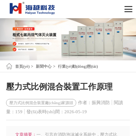
首頁(yè)
新聞中心
行業(yè)動(dòng)態(tài)
壓力式比例混合裝置工作原理
作者：振興消防
閱讀
壓力式比例混合裝置廠(chǎng)家源頭
量：159
發(fā)表時(shí)間：2026-05-19
文章摘要：
一、引言在消防泡沫滅火系統中，壓力式比