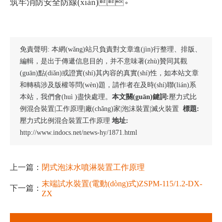
筑牢消防安全防線(xiàn)。
免責聲明: 本網(wǎng)站只負責對文章進(jìn)行整理、排版、
編輯，是出于傳遞信息目的，并不意味著(zhù)贊同其觀
(guān)點(diǎn)或證實(shí)其內容的真實(shí)性，如本站文章
和轉稿涉及版權等問(wèn)題，請作者在及時(shí)聯(lián)系
本站，我們會(huì )盡快處理。
本文關(guān)鍵詞:
壓力式比
例混合裝置|工作原理|廠(chǎng)家|泡沫裝置|滅火裝置
標題:
壓力式比例混合裝置工作原理
地址:
http://www.indocs.net/news-hy/1871.html
上一篇：
閉式泡沫水噴淋裝置工作原理
末端試水裝置(電動(dòng)式)ZSPM-115/1.2-DX-
下一篇：
ZX