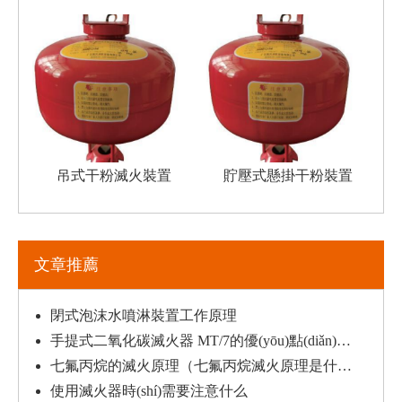
吊式干粉滅火裝置
貯壓式懸掛干粉裝置
文章推薦
閉式泡沫水噴淋裝置工作原理
手提式二氧化碳滅火器 MT/7的優(yōu)點(diǎn)有哪些？多用在哪些地方？
七氟丙烷的滅火原理（七氟丙烷滅火原理是什么？）
使用滅火器時(shí)需要注意什么