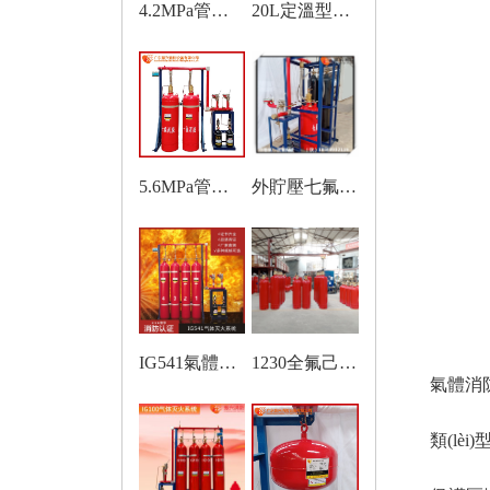
4.2MPa管網(wǎng)式七氟丙烷氣體滅火系統100L
20L定溫型懸掛七氟丙烷滅火系統
5.6MPa管網(wǎng)式氣體滅火裝置
外貯壓七氟丙烷氣體滅火系統120L
IG541氣體滅火設備
1230全氟己酮氣體滅火系統
氣體消
類(lèi