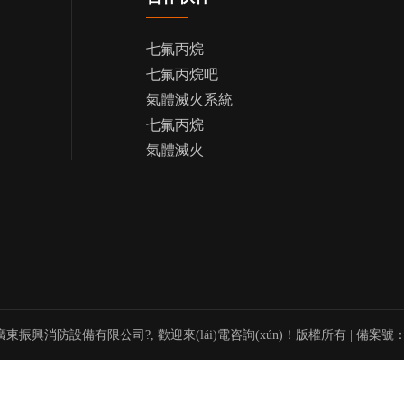
七氟丙烷
七氟丙烷吧
氣體滅火系統
七氟丙烷
氣體滅火
9 廣東振興消防設備有限公司?, 歡迎來(lái)電咨詢(xún)！版權所有 | 備案號