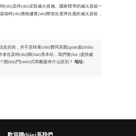
shí)及時(shí)采取滅火措施。國家標準的滅火器箱一
箱時(shí)應根據實(shí)際情況選擇合適的滅火器箱，
信息目的，并不意味著(zhù)贊同其觀(guān)點(diǎn)
在及時(shí)聯(lián)系本站，我們會(huì )盡快處
開(kāi)門(mén)式和翻蓋有什么區別？
地址:
歡迎聯(lián)系我們