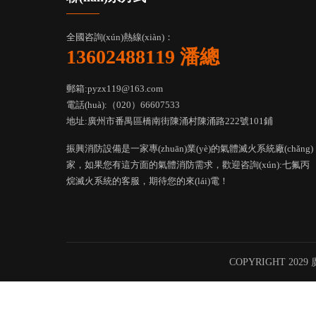
全國咨詢(xún)熱線(xiàn)：
13602488119 潘總
郵箱:pyzx119@163.com
電話(huà):（020）66607533
地址:廣州市番禺區橋南街陳涌村陳涌路222號101鋪
振興消防設備是一家專(zhuān)業(yè)的氣體滅火系統廠(chǎng)
家，如果您有這方面的氣體消防需求，歡迎咨詢(xún):
七氟丙
烷滅火系統
的客服，期待您的來(lái)電！
COPYRIGHT 202