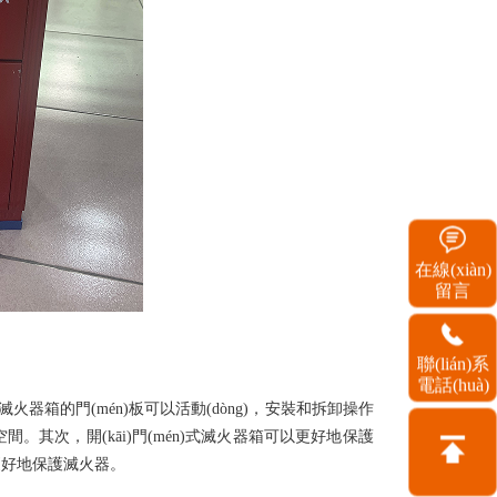
在線(xiàn)
留言
聯(lián)系
電話(huà)
)式滅火器箱的門(mén)板可以活動(dòng)，安裝和拆卸操作
。其次，開(kāi)門(mén)式滅火器箱可以更好地保護
地保護滅火器。