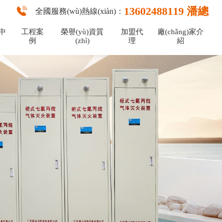
13602488119 潘總
全國服務(wù)熱線(xiàn)：
中
工程案
榮譽(yù)資質
加盟代
廠(chǎng)家介
例
(zhì)
理
紹