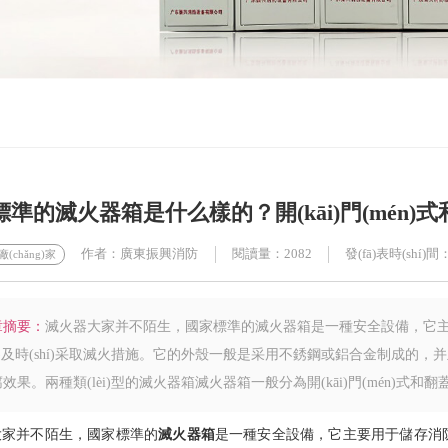
準的滅火器箱是什么樣的？開(kāi)門(mén)式
作者：廣東振興消防
閱讀量：2082
發(fā)表時(shí)間：
(chǎng)家
章摘要：
滅火器大家并不陌生，國家標準的滅火器箱是一種安全設備，它主
hí)及時(shí)采取滅火措施。它的外殼一般是采用不銹鋼或鋁合金制成的，并且
效果。兩種類(lèi)型的滅火器箱滅火器箱一般分為開(kāi)門(mén)式和翻蓋式兩種
并不陌生，
國家標準的
滅火器箱
是一種安全設備，它主要用于儲存消防滅火器