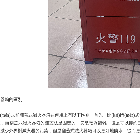
火器箱的區別
)門(mén)式和翻蓋式滅火器箱在使用上有以下區別：首先，開(kāi)門(mén
，而翻蓋式滅火器箱的翻蓋板是固定的，安裝較為復雜，但是可以節約空間
，減少外界對滅火器的污染，但是翻蓋式滅火器箱可以更好地防水，從而更好