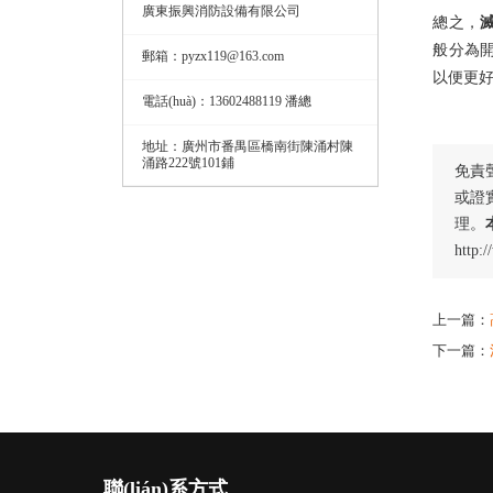
廣東振興消防設備有限公司
總之，
般分為開(
郵箱：pyzx119@163.com
以便更好
電話(huà)：13602488119 潘總
地址：廣州市番禺區橋南街陳涌村陳
涌路222號101鋪
免責聲
或證實
理。
http:
上一篇：
下一篇：
聯(lián)系方式