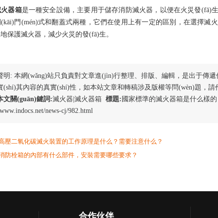
滅火器箱
是一種安全設備，主要用于儲存消防滅火器，以便在火災發(fā)生時(
kāi)門(mén)式和翻蓋式兩種，它們在使用上有一定的區別，在選擇滅火器
地保護滅火器，減少火災的發(fā)生。
明: 本網(wǎng)站只負責對文章進(jìn)行整理、排版、編輯，是出于傳遞
(shí)其內容的真實(shí)性，如本站文章和轉稿涉及版權等問(wèn)題，請作者
本文關(guān)鍵詞:
滅火器|滅火器箱
標題:
國家標準的滅火器箱是什么樣的？
//www.indocs.net/news-cj/982.html
高壓二氧化碳滅火裝置的工作原理是什么？需要注意什么？
消防栓箱的內部有什么部件，安裝需要哪些要求？
合作伙伴