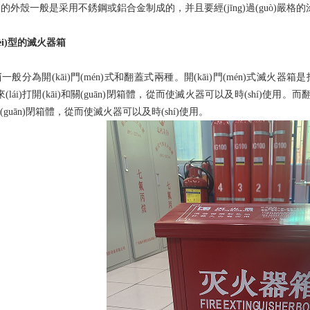
。它的外殼一般是采用不銹鋼或鋁合金制成的，并且要經(jīng)過(guò)嚴格的涂裝
èi)型的滅火器箱
箱
一般分為開(kāi)門(mén)式和翻蓋式兩種。開(kāi)門(mén)式滅火器箱
板來(lái)打開(kāi)和關(guān)閉箱體，從而使滅火器可以及時(shí)使用
和關(guān)閉箱體，從而使滅火器可以及時(shí)使用。