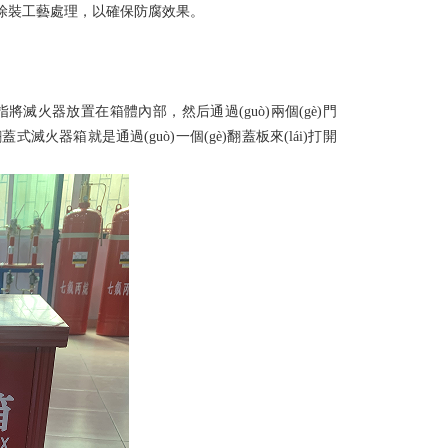
工藝處理，以確保防腐效果。
是指將滅火器放置在箱體內部，然后通過(guò)兩個(gè)門
。而翻蓋式滅火器箱就是通過(guò)一個(gè)翻蓋板來(lái)打開