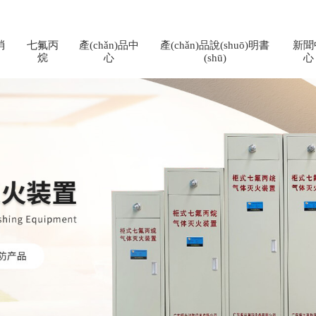
消
七氟丙
產(chǎn)品中
產(chǎn)品說(shuō)明書
新聞
烷
心
(shū)
心