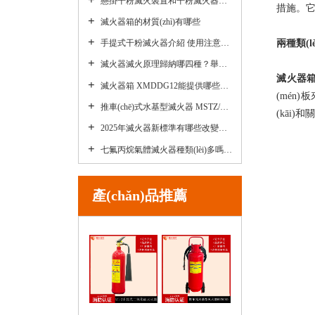
懸掛干粉滅火裝置和干粉滅火器的適用場(chǎng)景
措施
滅火器箱的材質(zhì)有哪些
手提式干粉滅火器介紹 使用注意事項是什么？
兩種類(l
滅火器滅火原理歸納哪四種？舉個(gè)例子
滅火器
滅火器箱 XMDDG12能提供哪些保護？怎么選擇合適滅火器箱
(mén)
推車(chē)式水基型滅火器 MSTZ/60使用方法，愿意選擇多不多？
(kāi)
2025年滅火器新標準有哪些改變呢？
七氟丙烷氣體滅火器種類(lèi)多嗎？滅火效果好嗎？
產(chǎn)品推薦