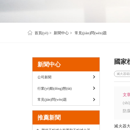
首頁(yè)
新聞中心
常見(jiàn)問(wèn)題
國家標
新聞中心
滅火器箱廠
公司新聞
行業(yè)動(dòng)態(tài)
文
常見(jiàn)問(wèn)題
(s
防腐
推薦新聞
滅火器大家