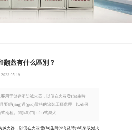
和翻蓋有什么區別？
2023-05-19
要用于儲存消防滅火器，以便在火災發(fā)生時
要經(jīng)過(guò)嚴格的涂裝工藝處理，以確保
。開(kāi)門(mén)式滅火...
，以便在火災發(fā)生時(shí)及時(shí)采取滅火