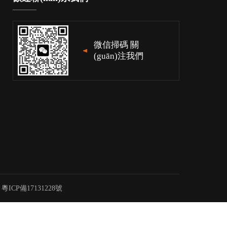
微信掃碼 關
(guān)注我們
：
粵ICP備17131228號