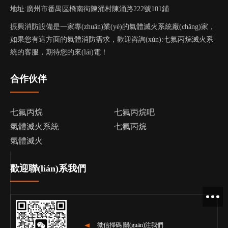
地址:廣州市番禺區橋南街陳涌村陳涌路222號101鋪
振興消防設備是一家專(zhuān)業(yè)的氣體滅火系統廠(chǎng)家，
如果您有這方面的氣體消防需求，歡迎咨詢(xún):
七氟丙烷滅火系
統
的客服，期待您的來(lái)電！
合作伙伴
七氟丙烷
七氟丙烷吧
氣體滅火系統
七氟丙烷
氣體滅火
歡迎聯(lián)系我們
微信掃碼 關(guān)注我們