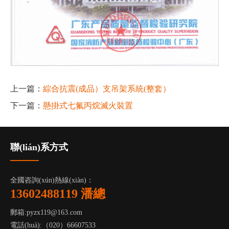
上一篇：
綜合抗震(成品）支吊架系統(整套）
下一篇：
懸掛式七氟丙烷滅火裝置
聯(lián)系方式
全國咨詢(xún)熱線(xiàn)：
13602488119 潘總
郵箱:pyzx119@163.com
電話(huà):（020）66607533