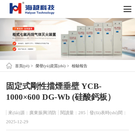
首頁(yè)
榮譽(yù)資質(zhì)
檢驗報告
固定式剛性擋煙垂壁 YCB-
1000×600 DG-Wb (硅酸鈣板）
來(lái)源：廣東振興消防
閱讀量：285
發(fā)表時(shí)間：
2025-12-29